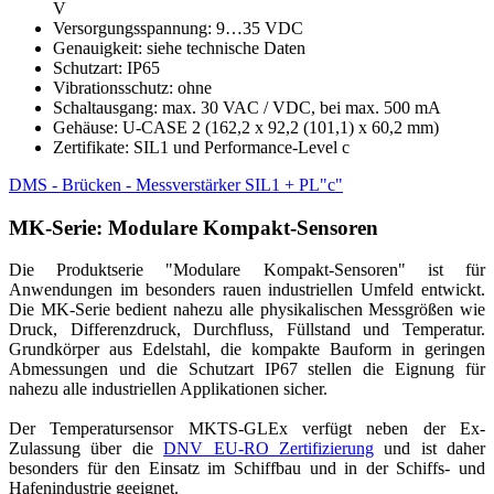
V
Versorgungsspannung: 9…35 VDC
Genauigkeit: siehe technische Daten
Schutzart: IP65
Vibrationsschutz: ohne
Schaltausgang: max. 30 VAC / VDC, bei max. 500 mA
Gehäuse: U-CASE 2 (162,2 x 92,2 (101,1) x 60,2 mm)
Zertifikate: SIL1 und Performance-Level c
DMS - Brücken - Messverstärker SIL1 + PL"c"
MK-Serie: Modulare Kompakt-Sensoren
Die Produktserie "Modulare Kompakt-Sensoren" ist für
Anwendungen im besonders rauen industriellen Umfeld entwickt.
Die MK-Serie bedient nahezu alle physikalischen Messgrößen wie
Druck, Differenzdruck, Durchfluss, Füllstand und Temperatur.
Grundkörper aus Edelstahl, die kompakte Bauform in geringen
Abmessungen und die Schutzart IP67 stellen die Eignung für
nahezu alle industriellen Applikationen sicher.
Der Temperatursensor MKTS-GLEx verfügt neben der Ex-
Zulassung über die
DNV EU-RO Zertifizierung
und ist daher
besonders für den Einsatz im Schiffbau und in der Schiffs- und
Hafenindustrie geeignet.