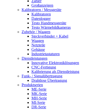
Zähler
Großanzeigen
Kalibratoren / Messgeräte
Kalibratoren
Datenlogger
Testo Handmessgeräte
Testo Wärmebildkameras
Zubehör / Waagen
Steckverbinder + Kabel
Waagen
Netzteile
Gehäuse
Industrietastaturen
Dienstleistungen
Innovative Elektroniklösungen
CNC-Fertigung
Kalibrierung als Dienstleistung
Funk- / Signalübertragung
Drahtlose Übertragung
Produktserien
ME-Serie
MK-Serie
MH-Serie
MI-Serie
DR-Serie