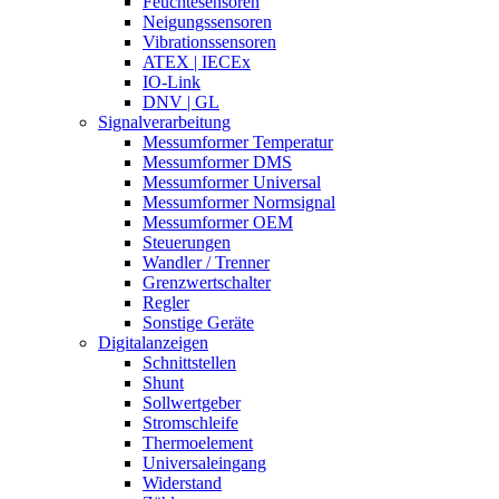
Feuchtesensoren
Neigungssensoren
Vibrationssensoren
ATEX | IECEx
IO-Link
DNV | GL
Signalverarbeitung
Messumformer Temperatur
Messumformer DMS
Messumformer Universal
Messumformer Normsignal
Messumformer OEM
Steuerungen
Wandler / Trenner
Grenzwertschalter
Regler
Sonstige Geräte
Digitalanzeigen
Schnittstellen
Shunt
Sollwertgeber
Stromschleife
Thermoelement
Universaleingang
Widerstand