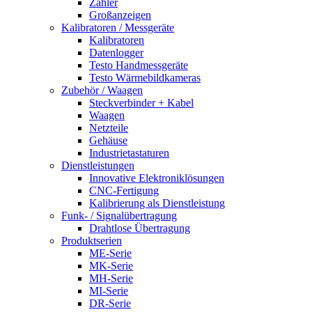
Zähler
Großanzeigen
Kalibratoren / Messgeräte
Kalibratoren
Datenlogger
Testo Handmessgeräte
Testo Wärmebildkameras
Zubehör / Waagen
Steckverbinder + Kabel
Waagen
Netzteile
Gehäuse
Industrietastaturen
Dienstleistungen
Innovative Elektroniklösungen
CNC-Fertigung
Kalibrierung als Dienstleistung
Funk- / Signalübertragung
Drahtlose Übertragung
Produktserien
ME-Serie
MK-Serie
MH-Serie
MI-Serie
DR-Serie