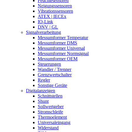
Feuchtesensoren
Neigungssensoren
Vibrationssensoren
ATEX | IECEx
IO-Link
DNV | GL
Signalverarbeitung
Messumformer Temperatur
Messumformer DMS
Messumformer Universal
Messumformer Normsignal
Messumformer OEM
Steuerungen
Wandler / Trenner
Grenzwertschalter
Regler
Sonstige Geräte
Digitalanzeigen
Schnittstellen
Shunt
Sollwertgeber
Stromschleife
Thermoelement
Universaleingang
Widerstand