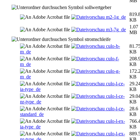
MB
sollwertgeber
819.
m2-1g_de
KB
1.07
m3-7g_de
MB
stromschleife
culo-b-
81.7
m_de
KB
culo-f-
208.
m_de
KB
culo-g-
172.
m_de
KB
culo-l-ce-
29.2
ia-type_de
KB
culo-l-ce-
29.0
nr-type_de
KB
culo-l-ce-
28.6
standard_de
KB
culo-l-ex-
766.
ia-type_de
KB
culo-l-ex-
889.
nr-type_de
KB