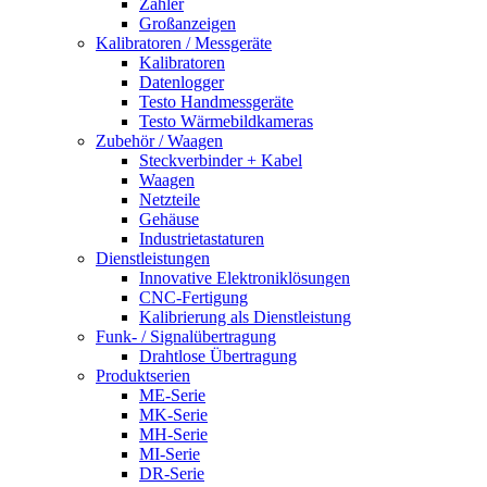
Zähler
Großanzeigen
Kalibratoren / Messgeräte
Kalibratoren
Datenlogger
Testo Handmessgeräte
Testo Wärmebildkameras
Zubehör / Waagen
Steckverbinder + Kabel
Waagen
Netzteile
Gehäuse
Industrietastaturen
Dienstleistungen
Innovative Elektroniklösungen
CNC-Fertigung
Kalibrierung als Dienstleistung
Funk- / Signalübertragung
Drahtlose Übertragung
Produktserien
ME-Serie
MK-Serie
MH-Serie
MI-Serie
DR-Serie