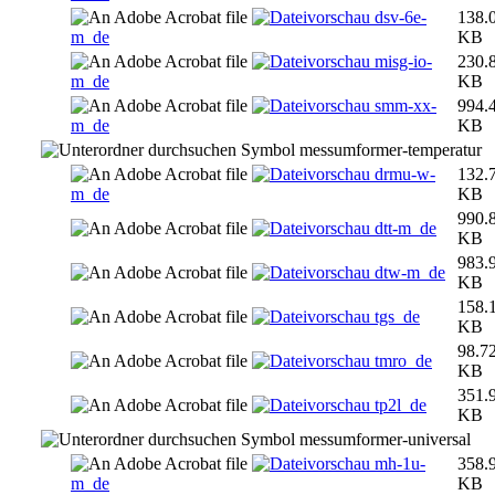
dsv-6e-
138.
m_de
KB
misg-io-
230.
m_de
KB
smm-xx-
994.
m_de
KB
messumformer-temperatur
drmu-w-
132.
m_de
KB
990.
dtt-m_de
KB
983.
dtw-m_de
KB
158.
tgs_de
KB
98.7
tmro_de
KB
351.
tp2l_de
KB
messumformer-universal
mh-1u-
358.
m_de
KB