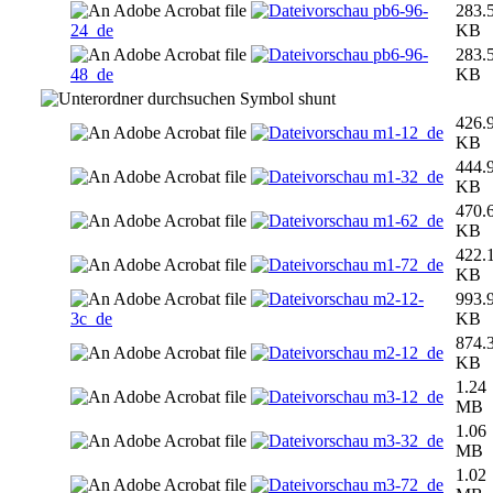
pb6-96-
283.
24_de
KB
pb6-96-
283.
48_de
KB
shunt
426.
m1-12_de
KB
444.
m1-32_de
KB
470.
m1-62_de
KB
422.
m1-72_de
KB
m2-12-
993.
3c_de
KB
874.
m2-12_de
KB
1.24
m3-12_de
MB
1.06
m3-32_de
MB
1.02
m3-72_de