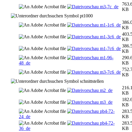
763.
m3-7c_de
KB
pt1000
386.
m1-1c6_de
KB
403.
m1-3c6_de
KB
386.
m1-7c6_de
KB
m1-96-
290.
48_de
KB
752.
m3-7c6_de
KB
schnittstellen
216.
m2_de
KB
182.
m3_de
KB
pb4-72-
283.
24_de
KB
pb4-72-
283.
36_de
KB