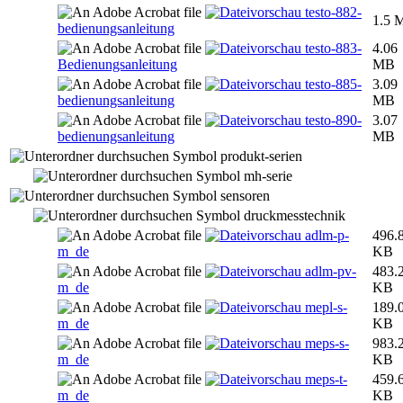
testo-882-
1.5 
bedienungsanleitung
testo-883-
4.06
Bedienungsanleitung
MB
testo-885-
3.09
bedienungsanleitung
MB
testo-890-
3.07
bedienungsanleitung
MB
produkt-serien
mh-serie
sensoren
druckmesstechnik
adlm-p-
496.
m_de
KB
adlm-pv-
483.
m_de
KB
mepl-s-
189.
m_de
KB
meps-s-
983.
m_de
KB
meps-t-
459.
m_de
KB