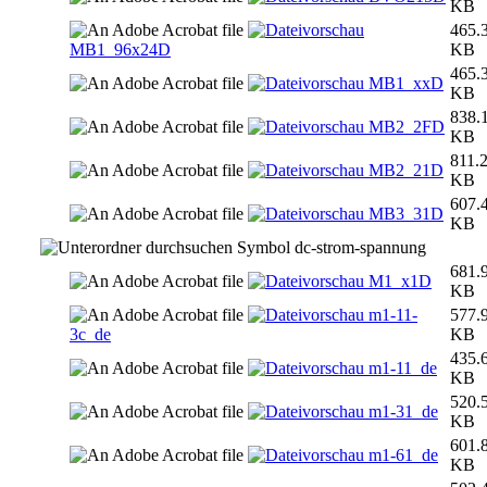
KB
465.
MB1_96x24D
KB
465.
MB1_xxD
KB
838.
MB2_2FD
KB
811.
MB2_21D
KB
607.
MB3_31D
KB
dc-strom-spannung
681.
M1_x1D
KB
m1-11-
577.
3c_de
KB
435.
m1-11_de
KB
520.
m1-31_de
KB
601.
m1-61_de
KB