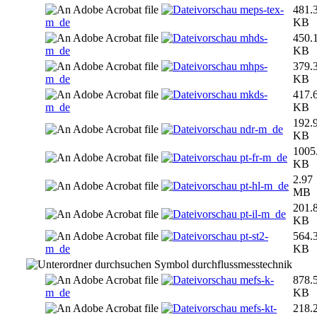
meps-tex-
481.
m_de
KB
mhds-
450.
m_de
KB
mhps-
379.
m_de
KB
mkds-
417.
m_de
KB
192.
ndr-m_de
KB
1005
pt-fr-m_de
KB
2.97
pt-hl-m_de
MB
201.
pt-il-m_de
KB
pt-st2-
564.
m_de
KB
durchflussmesstechnik
mefs-k-
878.
m_de
KB
mefs-kt-
218.