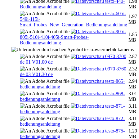
testo-440-
1.98
Bedienungsanleitung
MB
testo-605i-
1.97
549i-115i-
MB
Smart_Probes_New_Generation_Bedienungsanleitung
testo-905i-
1.85
805i-510i-410i-405i-Smart-Probes-
MB
Bedienungsanleitung
testo-waermebildkameras
0970 8700
2.87
de 01 V01.00 de
MB
0970 8760
2.32
de 03 V01.30 de
MB
testo-865-
2.94
bedienungsanleitung
MB
testo-868-
3.01
bedienungsanleitung
MB
testo-871-
3.11
bedienungsanleitung
MB
testo-872-
3.11
bedienungsanleitung
MB
testo-875-
1.29
bedienungsanleitung
MB