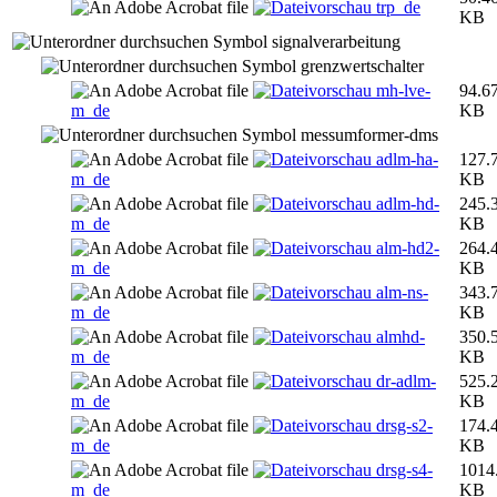
trp_de
KB
signalverarbeitung
grenzwertschalter
mh-lve-
94.6
m_de
KB
messumformer-dms
adlm-ha-
127.
m_de
KB
adlm-hd-
245.
m_de
KB
alm-hd2-
264.
m_de
KB
alm-ns-
343.
m_de
KB
almhd-
350.
m_de
KB
dr-adlm-
525.
m_de
KB
drsg-s2-
174.
m_de
KB
drsg-s4-
1014
m_de
KB