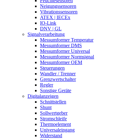
Feuchtesensoren
Neigungssensoren
Vibrationssensoren
ATEX | IECEx
IO-Link
DNV | GL
Signalverarbeitung
Messumformer Temperatur
Messumformer DMS
Messumformer Universal
Messumformer Normsignal
Messumformer OEM
Steuerungen
Wandler / Trenner
Grenzwertschalter
Regler
Sonstige Geräte
Digitalanzeigen
Schnittstellen
Shunt
Sollwertgeber
Stromschleife
Thermoelement
Universaleingang
Widerstand