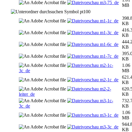
m3-75_de
MB
pt100
398.
m1-1c_de
KB
416.
m1-3c_de
KB
444.
m1-6c_de
KB
395.
m1-7c_de
KB
m2-1c-
1.06
3c_de
MB
621.
m2-1c_de
KB
m2-2-
620.
leiter_de
KB
m3-1c-
732.
3c_de
KB
1.06
m3-1c_de
MB
944.
m3-3c_de
KB