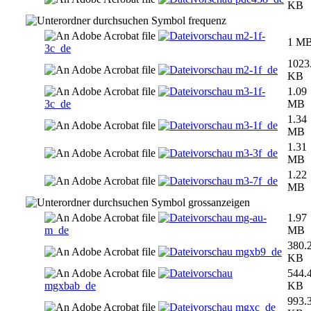
KB
frequenz
m2-1f-
1 M
3c_de
1023
m2-1f_de
KB
m3-1f-
1.09
3c_de
MB
1.34
m3-1f_de
MB
1.31
m3-3f_de
MB
1.22
m3-7f_de
MB
grossanzeigen
mg-au-
1.97
m_de
MB
380.
mgxb9_de
KB
544.
mgxbab_de
KB
993.
mgxc_de