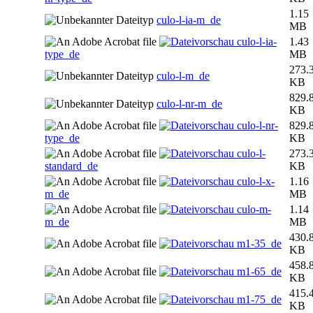
1.15
culo-l-ia-m_de
MB
culo-l-ia-
1.43
type_de
MB
273.
culo-l-m_de
KB
829.
culo-l-nr-m_de
KB
culo-l-nr-
829.
type_de
KB
culo-l-
273.
standard_de
KB
culo-l-x-
1.16
m_de
MB
culo-m-
1.14
m_de
MB
430.
m1-35_de
KB
458.
m1-65_de
KB
415.
m1-75_de
KB