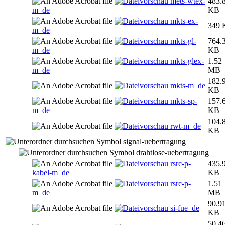
mets-wtex-
483.
m_de
KB
mkts-ex-
349 
m_de
mkts-gl-
764.
m_de
KB
mkts-glex-
1.52
m_de
MB
182.
mkts-m_de
KB
mkts-sp-
157.
m_de
KB
104.
rwt-m_de
KB
signal-uebertragung
drahtlose-uebertragung
rsrc-p-
435.
kabel-m_de
KB
rsrc-p-
1.51
m_de
MB
90.9
si-fue_de
KB
50.4