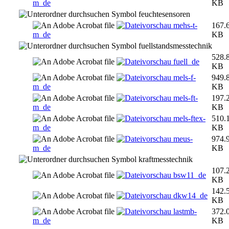
m_de
KB
feuchtesensoren
mehs-t-
167.
m_de
KB
fuellstandsmesstechnik
528.
fuell_de
KB
mels-f-
949.
m_de
KB
mels-ft-
197.
m_de
KB
mels-ftex-
510.
m_de
KB
meus-
974.
m_de
KB
kraftmesstechnik
107.
bsw11_de
KB
142.
dkw14_de
KB
lastmb-
372.
m_de
KB