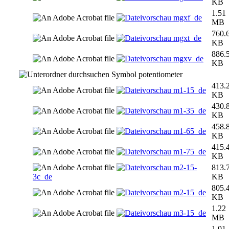
KB
1.51
mgxf_de
MB
760.
mgxt_de
KB
886.
mgxv_de
KB
potentiometer
413.
m1-15_de
KB
430.
m1-35_de
KB
458.
m1-65_de
KB
415.
m1-75_de
KB
m2-15-
813.
3c_de
KB
805.
m2-15_de
KB
1.22
m3-15_de
MB
1.01