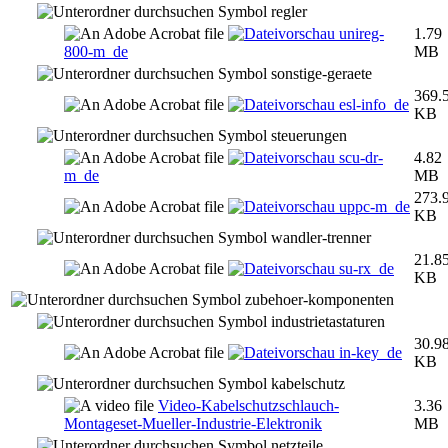
regler
unireg-
1.79
800-m_de
MB
sonstige-geraete
369.
esl-info_de
KB
steuerungen
scu-dr-
4.82
m_de
MB
273.
uppc-m_de
KB
wandler-trenner
21.8
su-rx_de
KB
zubehoer-komponenten
industrietastaturen
30.9
in-key_de
KB
kabelschutz
Video-Kabelschutzschlauch-
3.36
Montageset-Mueller-Industrie-Elektronik
MB
netzteile