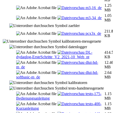
1.25
m3-16_de
MB
1.05
m3-34_de
MB
zaehler
211.
pcx3x_de
KB
kalibratoren-messgeraete
datenlogger
DL-
414.
dydaqlog-ErsteSchritte_V2_2021-10_Web_nt
KB
dlui-hd-
12.4
m_de
MB
dlui-hd-
2.64
softbasic-m_de
MB
kalibratoren
testo-handmessgeraete
testo-175-
1.15
Bedienungsanleitung
MB
testo-400-
1.15
Kurzanleitung
MB