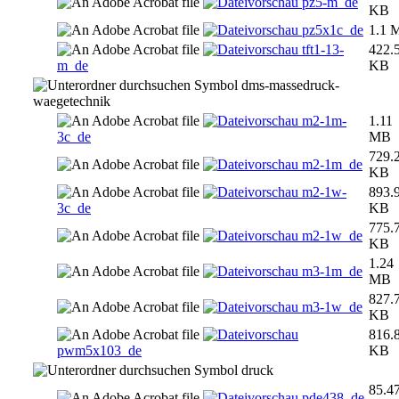
pz5-m_de
KB
pz5x1c_de
1.1 
tft1-13-
422.
m_de
KB
dms-massedruck-
waegetechnik
m2-1m-
1.11
3c_de
MB
729.
m2-1m_de
KB
m2-1w-
893.
3c_de
KB
775.
m2-1w_de
KB
1.24
m3-1m_de
MB
827.
m3-1w_de
KB
816.
pwm5x103_de
KB
druck
85.4
pde438_de