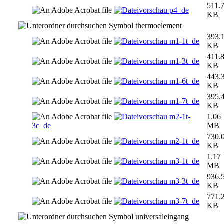
511.
p4_de
KB
thermoelement
393.
m1-1t_de
KB
411.
m1-3t_de
KB
443.
m1-6t_de
KB
395.
m1-7t_de
KB
m2-1t-
1.06
3c_de
MB
730.
m2-1t_de
KB
1.17
m3-1t_de
MB
936.
m3-3t_de
KB
771.
m3-7t_de
KB
universaleingang