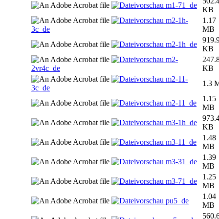
502.
m1-71_de
KB
m2-1h-
1.17
3c_de
MB
919.
m2-1h_de
KB
m2-
247.
2vr4c_de
KB
m2-11-
1.3 
3c_de
1.15
m2-11_de
MB
973.
m3-1h_de
KB
1.48
m3-11_de
MB
1.39
m3-31_de
MB
1.25
m3-71_de
MB
1.04
pu5_de
MB
560.