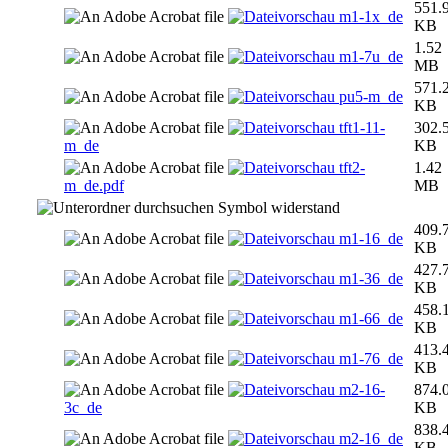
551.
m1-1x_de
KB
1.52
m1-7u_de
MB
571.
pu5-m_de
KB
tft1-11-
302.
m_de
KB
tft2-
1.42
m_de.pdf
MB
widerstand
409.
m1-16_de
KB
427.
m1-36_de
KB
458.
m1-66_de
KB
413.
m1-76_de
KB
m2-16-
874.
3c_de
KB
838.
m2-16_de
KB