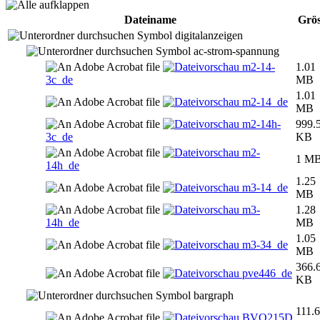
Dateiname
Grös
digitalanzeigen
ac-strom-spannung
m2-14-
1.01
3c_de
MB
1.01
m2-14_de
MB
m2-14h-
999.
3c_de
KB
m2-
1 M
14h_de
1.25
m3-14_de
MB
m3-
1.28
14h_de
MB
1.05
m3-34_de
MB
366.
pve446_de
KB
bargraph
111.6
BVO215D