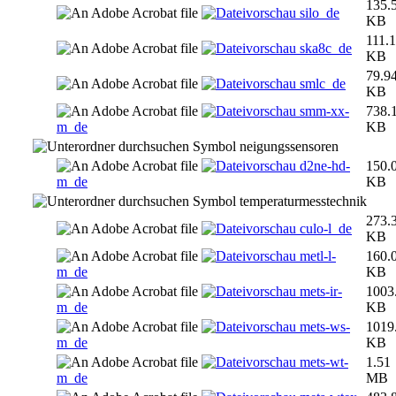
135.
silo_de
KB
111.
ska8c_de
KB
79.9
smlc_de
KB
smm-xx-
738.
m_de
KB
neigungssensoren
d2ne-hd-
150.
m_de
KB
temperaturmesstechnik
273.
culo-l_de
KB
metl-l-
160.
m_de
KB
mets-ir-
1003
m_de
KB
mets-ws-
1019
m_de
KB
mets-wt-
1.51
m_de
MB