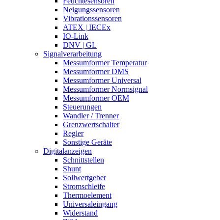
Feuchtesensoren
Neigungssensoren
Vibrationssensoren
ATEX | IECEx
IO-Link
DNV | GL
Signalverarbeitung
Messumformer Temperatur
Messumformer DMS
Messumformer Universal
Messumformer Normsignal
Messumformer OEM
Steuerungen
Wandler / Trenner
Grenzwertschalter
Regler
Sonstige Geräte
Digitalanzeigen
Schnittstellen
Shunt
Sollwertgeber
Stromschleife
Thermoelement
Universaleingang
Widerstand