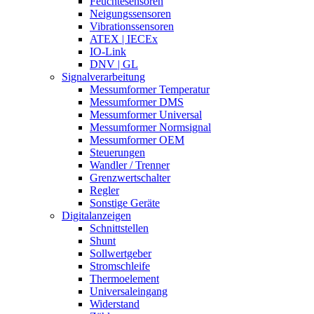
Feuchtesensoren
Neigungssensoren
Vibrationssensoren
ATEX | IECEx
IO-Link
DNV | GL
Signalverarbeitung
Messumformer Temperatur
Messumformer DMS
Messumformer Universal
Messumformer Normsignal
Messumformer OEM
Steuerungen
Wandler / Trenner
Grenzwertschalter
Regler
Sonstige Geräte
Digitalanzeigen
Schnittstellen
Shunt
Sollwertgeber
Stromschleife
Thermoelement
Universaleingang
Widerstand