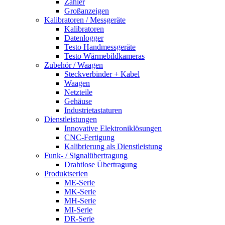
Zähler
Großanzeigen
Kalibratoren / Messgeräte
Kalibratoren
Datenlogger
Testo Handmessgeräte
Testo Wärmebildkameras
Zubehör / Waagen
Steckverbinder + Kabel
Waagen
Netzteile
Gehäuse
Industrietastaturen
Dienstleistungen
Innovative Elektroniklösungen
CNC-Fertigung
Kalibrierung als Dienstleistung
Funk- / Signalübertragung
Drahtlose Übertragung
Produktserien
ME-Serie
MK-Serie
MH-Serie
MI-Serie
DR-Serie