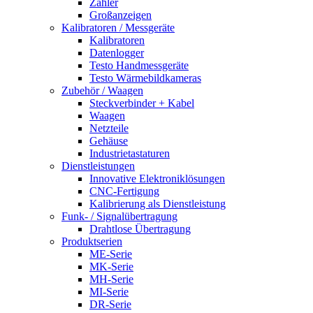
Zähler
Großanzeigen
Kalibratoren / Messgeräte
Kalibratoren
Datenlogger
Testo Handmessgeräte
Testo Wärmebildkameras
Zubehör / Waagen
Steckverbinder + Kabel
Waagen
Netzteile
Gehäuse
Industrietastaturen
Dienstleistungen
Innovative Elektroniklösungen
CNC-Fertigung
Kalibrierung als Dienstleistung
Funk- / Signalübertragung
Drahtlose Übertragung
Produktserien
ME-Serie
MK-Serie
MH-Serie
MI-Serie
DR-Serie