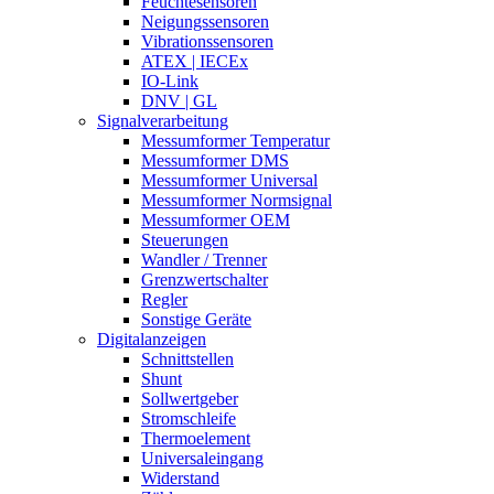
Feuchtesensoren
Neigungssensoren
Vibrationssensoren
ATEX | IECEx
IO-Link
DNV | GL
Signalverarbeitung
Messumformer Temperatur
Messumformer DMS
Messumformer Universal
Messumformer Normsignal
Messumformer OEM
Steuerungen
Wandler / Trenner
Grenzwertschalter
Regler
Sonstige Geräte
Digitalanzeigen
Schnittstellen
Shunt
Sollwertgeber
Stromschleife
Thermoelement
Universaleingang
Widerstand