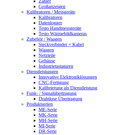
Zähler
Großanzeigen
Kalibratoren / Messgeräte
Kalibratoren
Datenlogger
Testo Handmessgeräte
Testo Wärmebildkameras
Zubehör / Waagen
Steckverbinder + Kabel
Waagen
Netzteile
Gehäuse
Industrietastaturen
Dienstleistungen
Innovative Elektroniklösungen
CNC-Fertigung
Kalibrierung als Dienstleistung
Funk- / Signalübertragung
Drahtlose Übertragung
Produktserien
ME-Serie
MK-Serie
MH-Serie
MI-Serie
DR-Serie