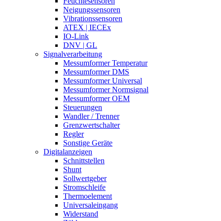
Feuchtesensoren
Neigungssensoren
Vibrationssensoren
ATEX | IECEx
IO-Link
DNV | GL
Signalverarbeitung
Messumformer Temperatur
Messumformer DMS
Messumformer Universal
Messumformer Normsignal
Messumformer OEM
Steuerungen
Wandler / Trenner
Grenzwertschalter
Regler
Sonstige Geräte
Digitalanzeigen
Schnittstellen
Shunt
Sollwertgeber
Stromschleife
Thermoelement
Universaleingang
Widerstand