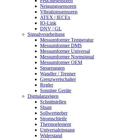
Feuchtesensoren
Neigungssensoren
Vibrationssensoren
ATEX | IECEx
IO-Link
DNV | GL
Signalverarbeitung
Messumformer Temperatur
Messumformer DMS
Messumformer Universal
Messumformer Normsignal
Messumformer OEM
Steuerungen
Wandler / Trenner
Grenzwertschalter
Regler
Sonstige Geräte
Digitalanzeigen
Schnittstellen
Shunt
Sollwertgeber
Stromschleife
Thermoelement
Universaleingang
Widerstand