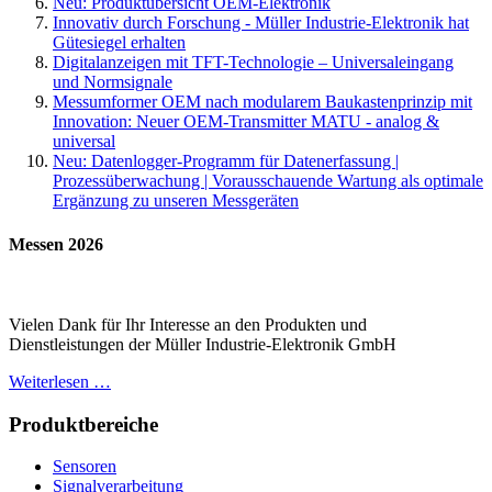
Neu: Produktübersicht OEM-Elektronik
Innovativ durch Forschung - Müller Industrie-Elektronik hat
Gütesiegel erhalten
Digitalanzeigen mit TFT-Technologie – Universaleingang
und Normsignale
Messumformer OEM nach modularem Baukastenprinzip mit
Innovation: Neuer OEM-Transmitter MATU - analog &
universal
Neu: Datenlogger-Programm für Datenerfassung |
Prozessüberwachung | Vorausschauende Wartung als optimale
Ergänzung zu unseren Messgeräten
Messen 2026
Vielen Dank für Ihr Interesse an den Produkten und
Dienstleistungen der Müller Industrie-Elektronik GmbH
Weiterlesen …
Produktbereiche
Sensoren
Signalverarbeitung