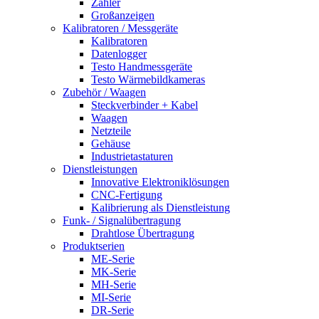
Zähler
Großanzeigen
Kalibratoren / Messgeräte
Kalibratoren
Datenlogger
Testo Handmessgeräte
Testo Wärmebildkameras
Zubehör / Waagen
Steckverbinder + Kabel
Waagen
Netzteile
Gehäuse
Industrietastaturen
Dienstleistungen
Innovative Elektroniklösungen
CNC-Fertigung
Kalibrierung als Dienstleistung
Funk- / Signalübertragung
Drahtlose Übertragung
Produktserien
ME-Serie
MK-Serie
MH-Serie
MI-Serie
DR-Serie