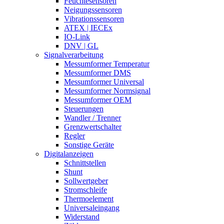
Feuchtesensoren
Neigungssensoren
Vibrationssensoren
ATEX | IECEx
IO-Link
DNV | GL
Signalverarbeitung
Messumformer Temperatur
Messumformer DMS
Messumformer Universal
Messumformer Normsignal
Messumformer OEM
Steuerungen
Wandler / Trenner
Grenzwertschalter
Regler
Sonstige Geräte
Digitalanzeigen
Schnittstellen
Shunt
Sollwertgeber
Stromschleife
Thermoelement
Universaleingang
Widerstand