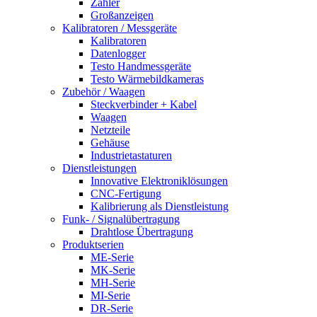
Zähler
Großanzeigen
Kalibratoren / Messgeräte
Kalibratoren
Datenlogger
Testo Handmessgeräte
Testo Wärmebildkameras
Zubehör / Waagen
Steckverbinder + Kabel
Waagen
Netzteile
Gehäuse
Industrietastaturen
Dienstleistungen
Innovative Elektroniklösungen
CNC-Fertigung
Kalibrierung als Dienstleistung
Funk- / Signalübertragung
Drahtlose Übertragung
Produktserien
ME-Serie
MK-Serie
MH-Serie
MI-Serie
DR-Serie