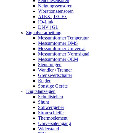
Feuchtesensoren
Neigungssensoren
Vibrationssensoren
ATEX | IECEx
IO-Link
DNV | GL
Signalverarbeitung
Messumformer Temperatur
Messumformer DMS
Messumformer Universal
Messumformer Normsignal
Messumformer OEM
Steuerungen
Wandler / Trenner
Grenzwertschalter
Regler
Sonstige Geräte
Digitalanzeigen
Schnittstellen
Shunt
Sollwertgeber
Stromschleife
Thermoelement
Universaleingang
Widerstand