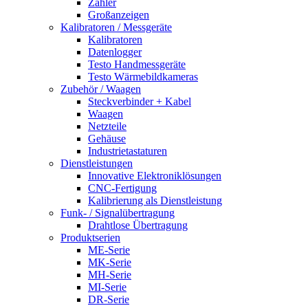
Zähler
Großanzeigen
Kalibratoren / Messgeräte
Kalibratoren
Datenlogger
Testo Handmessgeräte
Testo Wärmebildkameras
Zubehör / Waagen
Steckverbinder + Kabel
Waagen
Netzteile
Gehäuse
Industrietastaturen
Dienstleistungen
Innovative Elektroniklösungen
CNC-Fertigung
Kalibrierung als Dienstleistung
Funk- / Signalübertragung
Drahtlose Übertragung
Produktserien
ME-Serie
MK-Serie
MH-Serie
MI-Serie
DR-Serie