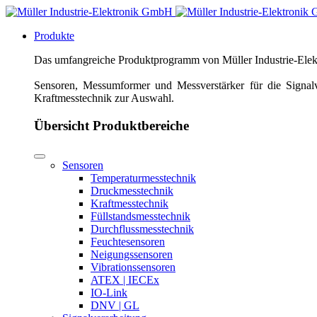
Produkte
Das umfangreiche Produktprogramm von Müller Industrie-Elektr
Sensoren, Messumformer und Messverstärker für die Signalv
Kraftmesstechnik zur Auswahl.
Übersicht Produktbereiche
Sensoren
Temperaturmesstechnik
Druckmesstechnik
Kraftmesstechnik
Füllstandsmesstechnik
Durchflussmesstechnik
Feuchtesensoren
Neigungssensoren
Vibrationssensoren
ATEX | IECEx
IO-Link
DNV | GL