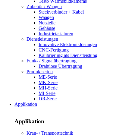
Testo Wärmebildkameras
Zubehör / Waagen
Steckverbinder + Kabel
Waagen
Netzteile
Gehäuse
Industrietastaturen
Dienstleistungen
Innovative Elektroniklösungen
CNC-Fertigung
Kalibrierung als Dienstleistung
Funk- / Signalübertragung
Drahtlose Übertragung
Produktserien
ME-Serie
MK-Serie
MH-Serie
MI-Serie
DR-Serie
Applikation
Applikation
Kran- / Transporttechnik