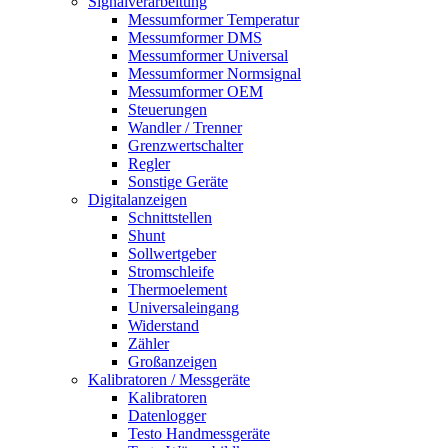
Signalverarbeitung
Messumformer Temperatur
Messumformer DMS
Messumformer Universal
Messumformer Normsignal
Messumformer OEM
Steuerungen
Wandler / Trenner
Grenzwertschalter
Regler
Sonstige Geräte
Digitalanzeigen
Schnittstellen
Shunt
Sollwertgeber
Stromschleife
Thermoelement
Universaleingang
Widerstand
Zähler
Großanzeigen
Kalibratoren / Messgeräte
Kalibratoren
Datenlogger
Testo Handmessgeräte