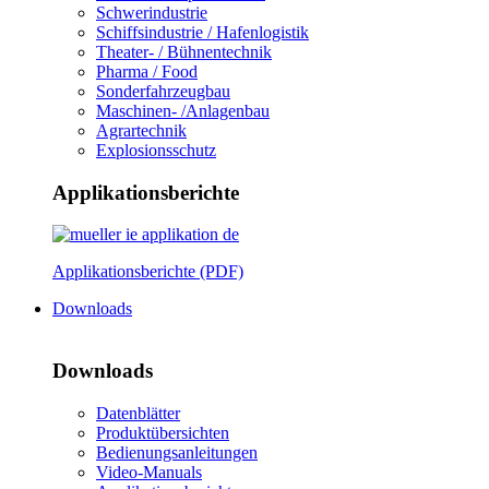
Schwerindustrie
Schiffsindustrie / Hafenlogistik
Theater- / Bühnentechnik
Pharma / Food
Sonderfahrzeugbau
Maschinen- /Anlagenbau
Agrartechnik
Explosionsschutz
Applikationsberichte
Applikationsberichte (PDF)
Downloads
Downloads
Datenblätter
Produktübersichten
Bedienungsanleitungen
Video-Manuals