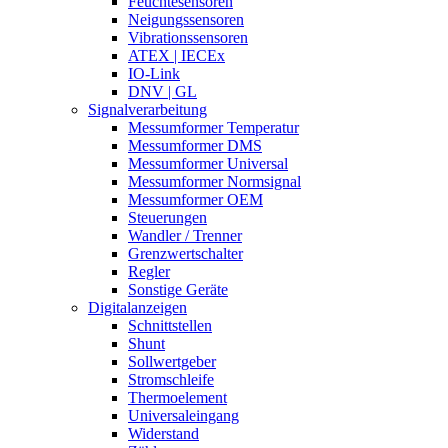
Feuchtesensoren
Neigungssensoren
Vibrationssensoren
ATEX | IECEx
IO-Link
DNV | GL
Signalverarbeitung
Messumformer Temperatur
Messumformer DMS
Messumformer Universal
Messumformer Normsignal
Messumformer OEM
Steuerungen
Wandler / Trenner
Grenzwertschalter
Regler
Sonstige Geräte
Digitalanzeigen
Schnittstellen
Shunt
Sollwertgeber
Stromschleife
Thermoelement
Universaleingang
Widerstand