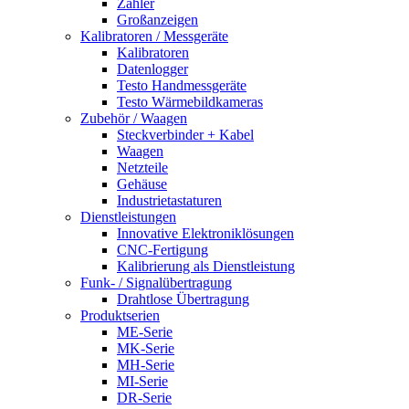
Zähler
Großanzeigen
Kalibratoren / Messgeräte
Kalibratoren
Datenlogger
Testo Handmessgeräte
Testo Wärmebildkameras
Zubehör / Waagen
Steckverbinder + Kabel
Waagen
Netzteile
Gehäuse
Industrietastaturen
Dienstleistungen
Innovative Elektroniklösungen
CNC-Fertigung
Kalibrierung als Dienstleistung
Funk- / Signalübertragung
Drahtlose Übertragung
Produktserien
ME-Serie
MK-Serie
MH-Serie
MI-Serie
DR-Serie