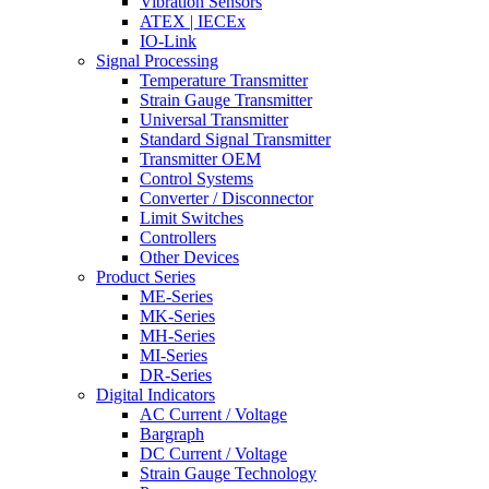
Vibration Sensors
ATEX | IECEx
IO-Link
Signal Processing
Temperature Transmitter
Strain Gauge Transmitter
Universal Transmitter
Standard Signal Transmitter
Transmitter OEM
Control Systems
Converter / Disconnector
Limit Switches
Controllers
Other Devices
Product Series
ME-Series
MK-Series
MH-Series
MI-Series
DR-Series
Digital Indicators
AC Current / Voltage
Bargraph
DC Current / Voltage
Strain Gauge Technology