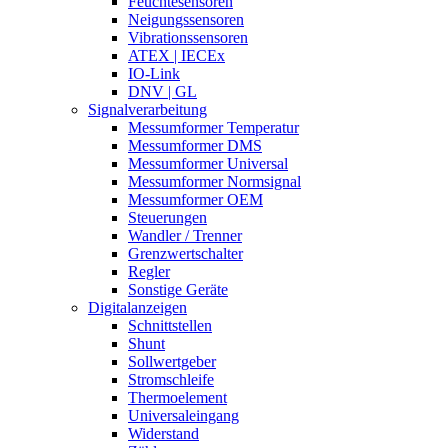
Feuchtesensoren
Neigungssensoren
Vibrationssensoren
ATEX | IECEx
IO-Link
DNV | GL
Signalverarbeitung
Messumformer Temperatur
Messumformer DMS
Messumformer Universal
Messumformer Normsignal
Messumformer OEM
Steuerungen
Wandler / Trenner
Grenzwertschalter
Regler
Sonstige Geräte
Digitalanzeigen
Schnittstellen
Shunt
Sollwertgeber
Stromschleife
Thermoelement
Universaleingang
Widerstand