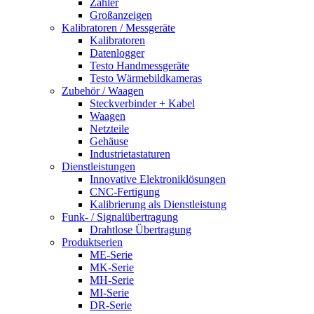
Zähler
Großanzeigen
Kalibratoren / Messgeräte
Kalibratoren
Datenlogger
Testo Handmessgeräte
Testo Wärmebildkameras
Zubehör / Waagen
Steckverbinder + Kabel
Waagen
Netzteile
Gehäuse
Industrietastaturen
Dienstleistungen
Innovative Elektroniklösungen
CNC-Fertigung
Kalibrierung als Dienstleistung
Funk- / Signalübertragung
Drahtlose Übertragung
Produktserien
ME-Serie
MK-Serie
MH-Serie
MI-Serie
DR-Serie