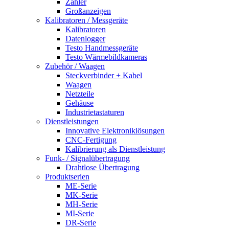
Zähler
Großanzeigen
Kalibratoren / Messgeräte
Kalibratoren
Datenlogger
Testo Handmessgeräte
Testo Wärmebildkameras
Zubehör / Waagen
Steckverbinder + Kabel
Waagen
Netzteile
Gehäuse
Industrietastaturen
Dienstleistungen
Innovative Elektroniklösungen
CNC-Fertigung
Kalibrierung als Dienstleistung
Funk- / Signalübertragung
Drahtlose Übertragung
Produktserien
ME-Serie
MK-Serie
MH-Serie
MI-Serie
DR-Serie