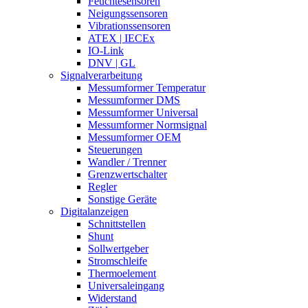
Feuchtesensoren
Neigungssensoren
Vibrationssensoren
ATEX | IECEx
IO-Link
DNV | GL
Signalverarbeitung
Messumformer Temperatur
Messumformer DMS
Messumformer Universal
Messumformer Normsignal
Messumformer OEM
Steuerungen
Wandler / Trenner
Grenzwertschalter
Regler
Sonstige Geräte
Digitalanzeigen
Schnittstellen
Shunt
Sollwertgeber
Stromschleife
Thermoelement
Universaleingang
Widerstand