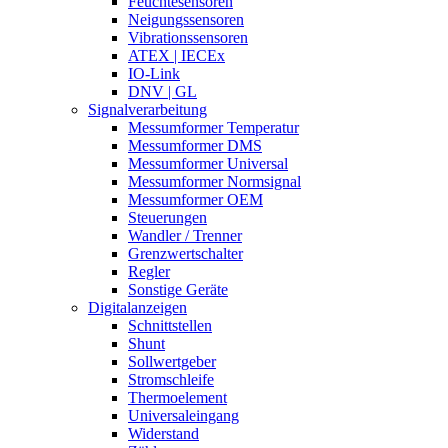
Feuchtesensoren
Neigungssensoren
Vibrationssensoren
ATEX | IECEx
IO-Link
DNV | GL
Signalverarbeitung
Messumformer Temperatur
Messumformer DMS
Messumformer Universal
Messumformer Normsignal
Messumformer OEM
Steuerungen
Wandler / Trenner
Grenzwertschalter
Regler
Sonstige Geräte
Digitalanzeigen
Schnittstellen
Shunt
Sollwertgeber
Stromschleife
Thermoelement
Universaleingang
Widerstand