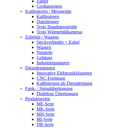
Zähler
Großanzeigen
Kalibratoren / Messgeräte
Kalibratoren
Datenlogger
Testo Handmessgeräte
Testo Wärmebildkameras
Zubehör / Waagen
Steckverbinder + Kabel
Waagen
Netzteile
Gehäuse
Industrietastaturen
Dienstleistungen
Innovative Elektroniklösungen
CNC-Fertigung
Kalibrierung als Dienstleistung
Funk- / Signalübertragung
Drahtlose Übertragung
Produktserien
ME-Serie
MK-Serie
MH-Serie
MI-Serie
DR-Serie