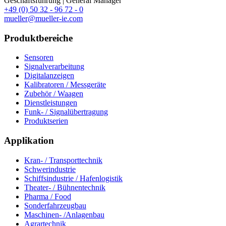
Geschäftsführung | General Manager
+49 (0) 50 32 - 96 72 - 0
mueller@mueller-ie.com
Produktbereiche
Sensoren
Signalverarbeitung
Digitalanzeigen
Kalibratoren / Messgeräte
Zubehör / Waagen
Dienstleistungen
Funk- / Signalübertragung
Produktserien
Applikation
Kran- / Transporttechnik
Schwerindustrie
Schiffsindustrie / Hafenlogistik
Theater- / Bühnentechnik
Pharma / Food
Sonderfahrzeugbau
Maschinen- /Anlagenbau
Agrartechnik