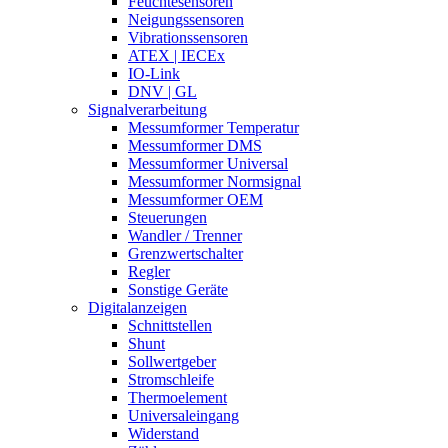
Feuchtesensoren
Neigungssensoren
Vibrationssensoren
ATEX | IECEx
IO-Link
DNV | GL
Signalverarbeitung
Messumformer Temperatur
Messumformer DMS
Messumformer Universal
Messumformer Normsignal
Messumformer OEM
Steuerungen
Wandler / Trenner
Grenzwertschalter
Regler
Sonstige Geräte
Digitalanzeigen
Schnittstellen
Shunt
Sollwertgeber
Stromschleife
Thermoelement
Universaleingang
Widerstand