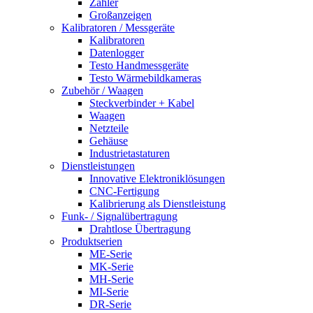
Zähler
Großanzeigen
Kalibratoren / Messgeräte
Kalibratoren
Datenlogger
Testo Handmessgeräte
Testo Wärmebildkameras
Zubehör / Waagen
Steckverbinder + Kabel
Waagen
Netzteile
Gehäuse
Industrietastaturen
Dienstleistungen
Innovative Elektroniklösungen
CNC-Fertigung
Kalibrierung als Dienstleistung
Funk- / Signalübertragung
Drahtlose Übertragung
Produktserien
ME-Serie
MK-Serie
MH-Serie
MI-Serie
DR-Serie