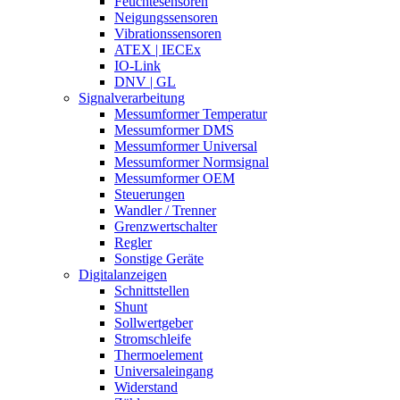
Feuchtesensoren
Neigungssensoren
Vibrationssensoren
ATEX | IECEx
IO-Link
DNV | GL
Signalverarbeitung
Messumformer Temperatur
Messumformer DMS
Messumformer Universal
Messumformer Normsignal
Messumformer OEM
Steuerungen
Wandler / Trenner
Grenzwertschalter
Regler
Sonstige Geräte
Digitalanzeigen
Schnittstellen
Shunt
Sollwertgeber
Stromschleife
Thermoelement
Universaleingang
Widerstand