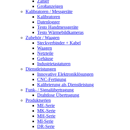
Zähler
Großanzeigen
Kalibratoren / Messgeräte
Kalibratoren
Datenlogger
Testo Handmessgeräte
Testo Wärmebildkameras
Zubehör / Waagen
Steckverbinder + Kabel
Waagen
Netzteile
Gehäuse
Industrietastaturen
Dienstleistungen
Innovative Elektroniklösungen
CNC-Fertigung
Kalibrierung als Dienstleistung
Funk- / Signalübertragung
Drahtlose Übertragung
Produktserien
ME-Serie
MK-Serie
MH-Serie
MI-Serie
DR-Serie