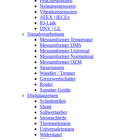
Feuchtesensoren
Neigungssensoren
Vibrationssensoren
ATEX | IECEx
IO-Link
DNV | GL
Signalverarbeitung
Messumformer Temperatur
Messumformer DMS
Messumformer Universal
Messumformer Normsignal
Messumformer OEM
Steuerungen
Wandler / Trenner
Grenzwertschalter
Regler
Sonstige Geräte
Digitalanzeigen
Schnittstellen
Shunt
Sollwertgeber
Stromschleife
Thermoelement
Universaleingang
Widerstand