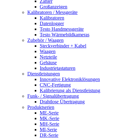
Zähler
Großanzeigen
Kalibratoren / Messgeräte
Kalibratoren
Datenlogger
Testo Handmessgeräte
Testo Wärmebildkameras
Zubehör / Waagen
Steckverbinder + Kabel
Waagen
Netzteile
Gehäuse
Industrietastaturen
Dienstleistungen
Innovative Elektroniklösungen
CNC-Fertigung
Kalibrierung als Dienstleistung
Funk- / Signalübertragung
Drahtlose Übertragung
Produktserien
ME-Serie
MK-Serie
MH-Serie
MI-Serie
DR-Serie