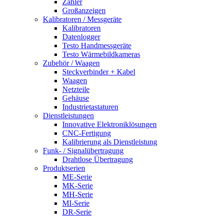
Zähler
Großanzeigen
Kalibratoren / Messgeräte
Kalibratoren
Datenlogger
Testo Handmessgeräte
Testo Wärmebildkameras
Zubehör / Waagen
Steckverbinder + Kabel
Waagen
Netzteile
Gehäuse
Industrietastaturen
Dienstleistungen
Innovative Elektroniklösungen
CNC-Fertigung
Kalibrierung als Dienstleistung
Funk- / Signalübertragung
Drahtlose Übertragung
Produktserien
ME-Serie
MK-Serie
MH-Serie
MI-Serie
DR-Serie