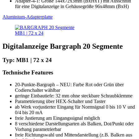
Adapter-4-1: Größe 144x72x3mm (BxHxT) mit Ausschnitt
für eine Digitalanzeige in Gehäusegröße 96x48mm (BxH)
Aluminium-Adapterplatte
MB1 | 72 x 24
Digitalanzeige Bargraph 20 Segmente
Typ: MB1 | 72 x 24
Technische Features
20-Punkte-Bargraph – NEU: Farbe Rot oder Grün über
Codierschalter wählbar
geringe Einbautiefe: 32 mm ohne steckbare Schraubklemme
Parametrierung über HEX-Schalter und Taster
ab Werk vorjustierter Eingang für Normsignal 0 bis 10 V und
0/4 bis 20 mA
freie Justierung am Eingangssignal möglich
8 verschiedene Darstellungsarten als Balken, Dot/Punkt oder
Vorhang parametrierbar
freie Richtungswahl und Mittendarstellung (z.B. Balken aus