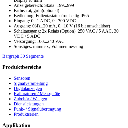
Display (8 mm)
Anzeigebereich: Skala -199...999
Farbe: rot, grün(optional)
Bedienung: Folientastatur frontseitig IP65
Eingang: 0...1 ADC, 0...300 VDC
Ausgang: 0(4)...20 mA, 0...10 V (16 bit umschaltbar)
Schaltausgang: 2x Relais (Option), 250 VAC / 5 AAC, 30
VDC / 5 ADC
Versorgung: 100...240 VAC
Sonstiges: min/max, Volumenmessung
Bargraph 30 Segmente
Produktbereiche
Sensoren
Signalverarbeitung
Digitalanzeigen
Kalibratoren / Messgeräte
Zubehör / Waagen
Dienstleistungen
Funk- / Signalübertragung
Produktserien
Applikation