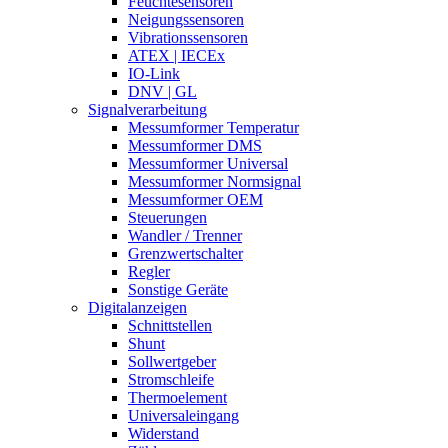
Feuchtesensoren
Neigungssensoren
Vibrationssensoren
ATEX | IECEx
IO-Link
DNV | GL
Signalverarbeitung
Messumformer Temperatur
Messumformer DMS
Messumformer Universal
Messumformer Normsignal
Messumformer OEM
Steuerungen
Wandler / Trenner
Grenzwertschalter
Regler
Sonstige Geräte
Digitalanzeigen
Schnittstellen
Shunt
Sollwertgeber
Stromschleife
Thermoelement
Universaleingang
Widerstand