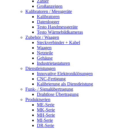
Zähler
Großanzeigen
Kalibratoren / Messgeräte
Kalibratoren
Datenlogger
Testo Handmessgeräte
Testo Wärmebildkameras
Zubehör / Waagen
Steckverbinder + Kabel
Waagen
Netzteile
Gehäuse
Industrietastaturen
Dienstleistungen
Innovative Elektroniklösungen
CNC-Fertigung
Kalibrierung als Dienstleistung
Funk- / Signalübertragung
Drahtlose Übertragung
Produktserien
ME-Serie
MK-Serie
MH-Serie
MI-Serie
DR-Serie