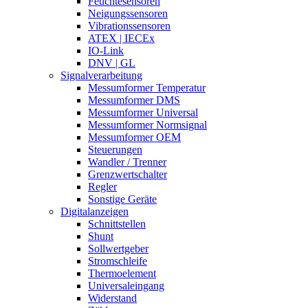
Feuchtesensoren
Neigungssensoren
Vibrationssensoren
ATEX | IECEx
IO-Link
DNV | GL
Signalverarbeitung
Messumformer Temperatur
Messumformer DMS
Messumformer Universal
Messumformer Normsignal
Messumformer OEM
Steuerungen
Wandler / Trenner
Grenzwertschalter
Regler
Sonstige Geräte
Digitalanzeigen
Schnittstellen
Shunt
Sollwertgeber
Stromschleife
Thermoelement
Universaleingang
Widerstand