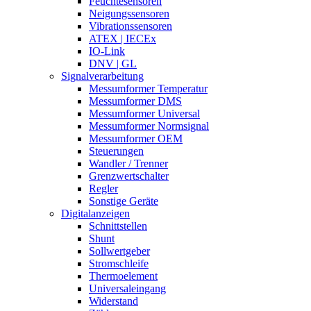
Feuchtesensoren
Neigungssensoren
Vibrationssensoren
ATEX | IECEx
IO-Link
DNV | GL
Signalverarbeitung
Messumformer Temperatur
Messumformer DMS
Messumformer Universal
Messumformer Normsignal
Messumformer OEM
Steuerungen
Wandler / Trenner
Grenzwertschalter
Regler
Sonstige Geräte
Digitalanzeigen
Schnittstellen
Shunt
Sollwertgeber
Stromschleife
Thermoelement
Universaleingang
Widerstand