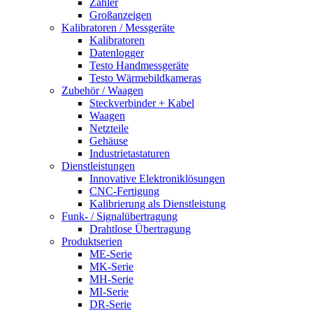
Zähler
Großanzeigen
Kalibratoren / Messgeräte
Kalibratoren
Datenlogger
Testo Handmessgeräte
Testo Wärmebildkameras
Zubehör / Waagen
Steckverbinder + Kabel
Waagen
Netzteile
Gehäuse
Industrietastaturen
Dienstleistungen
Innovative Elektroniklösungen
CNC-Fertigung
Kalibrierung als Dienstleistung
Funk- / Signalübertragung
Drahtlose Übertragung
Produktserien
ME-Serie
MK-Serie
MH-Serie
MI-Serie
DR-Serie