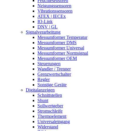
Feuchtesensoren
Neigungssensoren
Vibrationssensoren
ATEX | IECEx
IO-Link
DNV | GL
Signalverarbeitung
Messumformer Temperatur
Messumformer DMS
Messumformer Universal
Messumformer Normsignal
Messumformer OEM
Steuerungen
Wandler / Trenner
Grenzwertschalter
Regler
Sonstige Geräte
Digitalanzeigen
Schnittstellen
Shunt
Sollwertgeber
Stromschleife
Thermoelement
Universaleingang
Widerstand