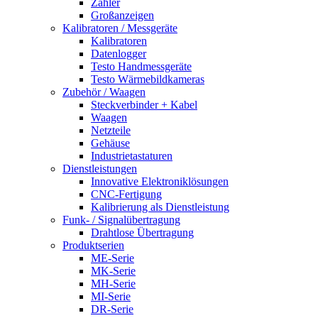
Zähler
Großanzeigen
Kalibratoren / Messgeräte
Kalibratoren
Datenlogger
Testo Handmessgeräte
Testo Wärmebildkameras
Zubehör / Waagen
Steckverbinder + Kabel
Waagen
Netzteile
Gehäuse
Industrietastaturen
Dienstleistungen
Innovative Elektroniklösungen
CNC-Fertigung
Kalibrierung als Dienstleistung
Funk- / Signalübertragung
Drahtlose Übertragung
Produktserien
ME-Serie
MK-Serie
MH-Serie
MI-Serie
DR-Serie