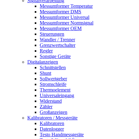
Signalverarbeitung
Messumformer Temperatur
Messumformer DMS
Messumformer Universal
Messumformer Normsignal
Messumformer OEM
Steuerungen
Wandler / Trenner
Grenzwertschalter
Regler
Sonstige Geräte
Digitalanzeigen
Schnittstellen
Shunt
Sollwertgeber
Stromschleife
Thermoelement
Universaleingang
Widerstand
Zähler
Großanzeigen
Kalibratoren / Messgeräte
Kalibratoren
Datenlogger
Testo Handmessgeräte