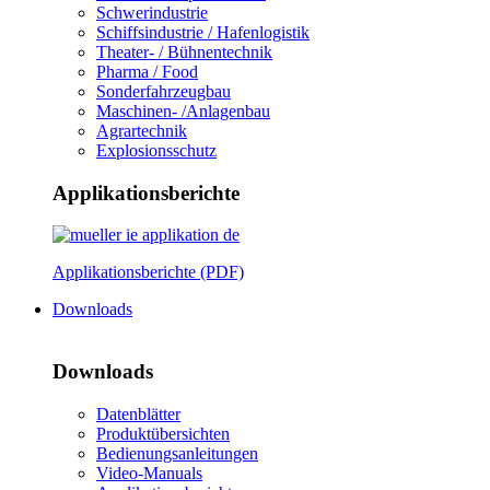
Schwerindustrie
Schiffsindustrie / Hafenlogistik
Theater- / Bühnentechnik
Pharma / Food
Sonderfahrzeugbau
Maschinen- /Anlagenbau
Agrartechnik
Explosionsschutz
Applikationsberichte
Applikationsberichte (PDF)
Downloads
Downloads
Datenblätter
Produktübersichten
Bedienungsanleitungen
Video-Manuals