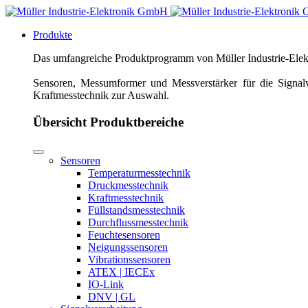
Produkte
Das umfangreiche Produktprogramm von Müller Industrie-Elektr
Sensoren, Messumformer und Messverstärker für die Signalv
Kraftmesstechnik zur Auswahl.
Übersicht Produktbereiche
Sensoren
Temperaturmesstechnik
Druckmesstechnik
Kraftmesstechnik
Füllstandsmesstechnik
Durchflussmesstechnik
Feuchtesensoren
Neigungssensoren
Vibrationssensoren
ATEX | IECEx
IO-Link
DNV | GL