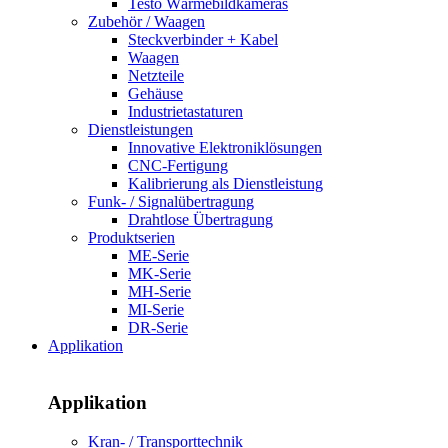
Testo Wärmebildkameras
Zubehör / Waagen
Steckverbinder + Kabel
Waagen
Netzteile
Gehäuse
Industrietastaturen
Dienstleistungen
Innovative Elektroniklösungen
CNC-Fertigung
Kalibrierung als Dienstleistung
Funk- / Signalübertragung
Drahtlose Übertragung
Produktserien
ME-Serie
MK-Serie
MH-Serie
MI-Serie
DR-Serie
Applikation
Applikation
Kran- / Transporttechnik