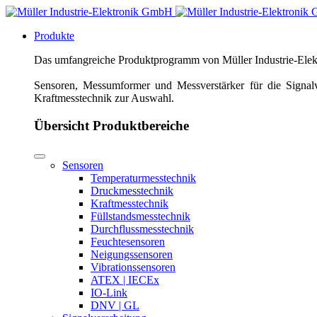
Produkte
Das umfangreiche Produktprogramm von Müller Industrie-Elektr
Sensoren, Messumformer und Messverstärker für die Signalv
Kraftmesstechnik zur Auswahl.
Übersicht Produktbereiche
Sensoren
Temperaturmesstechnik
Druckmesstechnik
Kraftmesstechnik
Füllstandsmesstechnik
Durchflussmesstechnik
Feuchtesensoren
Neigungssensoren
Vibrationssensoren
ATEX | IECEx
IO-Link
DNV | GL