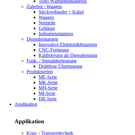
Testo Wärmebildkameras
Zubehör / Waagen
Steckverbinder + Kabel
Waagen
Netzteile
Gehäuse
Industrietastaturen
Dienstleistungen
Innovative Elektroniklösungen
CNC-Fertigung
Kalibrierung als Dienstleistung
Funk- / Signalübertragung
Drahtlose Übertragung
Produktserien
ME-Serie
MK-Serie
MH-Serie
MI-Serie
DR-Serie
Applikation
Applikation
Kran- / Transporttechnik