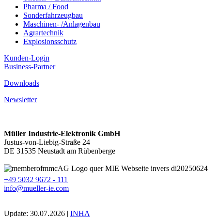
Pharma / Food
Sonderfahrzeugbau
Maschinen- /Anlagenbau
Agrartechnik
Explosionsschutz
Kunden-Login
Business-Partner
Downloads
Newsletter
Müller Industrie-Elektronik GmbH
Justus-von-Liebig-Straße 24
DE 31535 Neustadt am Rübenberge
+49 5032 9672 - 111
info@mueller-ie.com
Update: 30.07.2026 |
INHA