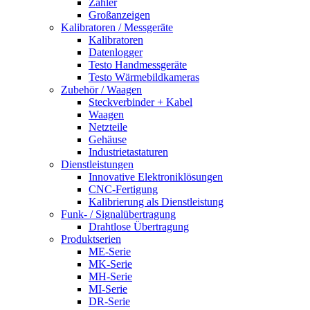
Zähler
Großanzeigen
Kalibratoren / Messgeräte
Kalibratoren
Datenlogger
Testo Handmessgeräte
Testo Wärmebildkameras
Zubehör / Waagen
Steckverbinder + Kabel
Waagen
Netzteile
Gehäuse
Industrietastaturen
Dienstleistungen
Innovative Elektroniklösungen
CNC-Fertigung
Kalibrierung als Dienstleistung
Funk- / Signalübertragung
Drahtlose Übertragung
Produktserien
ME-Serie
MK-Serie
MH-Serie
MI-Serie
DR-Serie