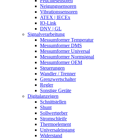
Feuchtesensoren
Neigungssensoren
Vibrationssensoren
ATEX | IECEx
IO-Link
DNV | GL
Signalverarbeitung
Messumformer Temperatur
Messumformer DMS
Messumformer Universal
Messumformer Normsignal
Messumformer OEM
Steuerungen
Wandler / Trenner
Grenzwertschalter
Regler
Sonstige Geräte
Digitalanzeigen
Schnittstellen
Shunt
Sollwertgeber
Stromschleife
Thermoelement
Universaleingang
Widerstand