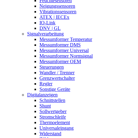
Feuchtesensoren
Neigungssensoren
Vibrationssensoren
ATEX | IECEx
IO-Link
DNV | GL
Signalverarbeitung
Messumformer Temperatur
Messumformer DMS
Messumformer Universal
Messumformer Normsignal
Messumformer OEM
Steuerungen
Wandler / Trenner
Grenzwertschalter
Regler
Sonstige Geräte
Digitalanzeigen
Schnittstellen
Shunt
Sollwertgeber
Stromschleife
Thermoelement
Universaleingang
Widerstand