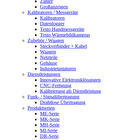
Zähler
Großanzeigen
Kalibratoren / Messgeräte
Kalibratoren
Datenlogger
Testo Handmessgeräte
Testo Wärmebildkameras
Zubehör / Waagen
Steckverbinder + Kabel
Waagen
Netzteile
Gehäuse
Industrietastaturen
Dienstleistungen
Innovative Elektroniklösungen
CNC-Fertigung
Kalibrierung als Dienstleistung
Funk- / Signalübertragung
Drahtlose Übertragung
Produktserien
ME-Serie
MK-Serie
MH-Serie
MI-Serie
DR-Serie