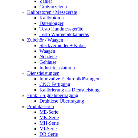
Zähler
Großanzeigen
Kalibratoren / Messgeräte
Kalibratoren
Datenlogger
Testo Handmessgeräte
Testo Wärmebildkameras
Zubehör / Waagen
Steckverbinder + Kabel
Waagen
Netzteile
Gehäuse
Industrietastaturen
Dienstleistungen
Innovative Elektroniklösungen
CNC-Fertigung
Kalibrierung als Dienstleistung
Funk- / Signalübertragung
Drahtlose Übertragung
Produktserien
ME-Serie
MK-Serie
MH-Serie
MI-Serie
DR-Serie