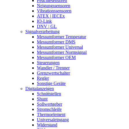
Feuchtesensoren
Neigungssensoren
Vibrationssensoren
ATEX | IECEx
IO-Link
DNV | GL
Signalverarbeitung
Messumformer Temperatur
Messumformer DMS
Messumformer Universal
Messumformer Normsignal
Messumformer OEM
Steuerungen
Wandler / Trenner
Grenzwertschalter
Regler
Sonstige Geräte
Digitalanzeigen
Schnittstellen
Shunt
Sollwertgeber
Stromschleife
Thermoelement
Universaleingang
Widerstand